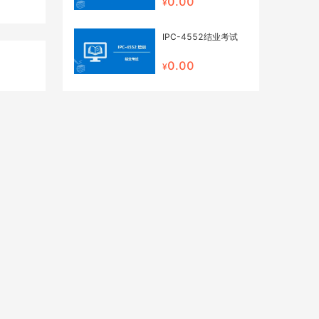
0.00
IPC-4552结业考试
0.00
IPC-TEST-结业考试
0.00
IPC-920X 结业考试
0.00
IPC-920X：表面绝缘
电阻测试及制造工艺残
留鉴定试验课程 网络
0.00
研讨会
IPC智能制造标准专业
课程解析：IPC-
2591&IPC-